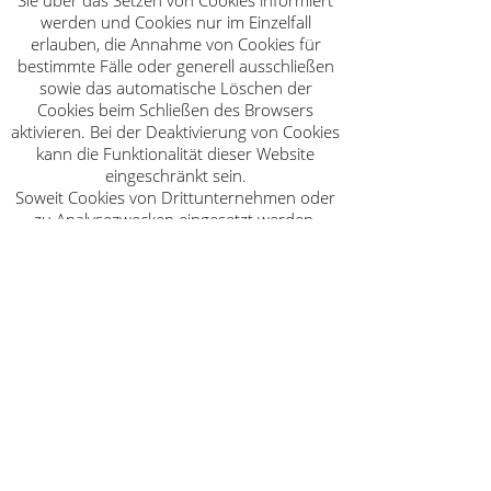
Sie über das Setzen von Cookies informiert
werden und Cookies nur im Einzelfall
erlauben, die Annahme von Cookies für
bestimmte Fälle oder generell ausschließen
sowie das automatische Löschen der
Cookies beim Schließen des Browsers
aktivieren. Bei der Deaktivierung von Cookies
kann die Funktionalität dieser Website
eingeschränkt sein.
Soweit Cookies von Drittunternehmen oder
zu Analysezwecken eingesetzt werden,
werden wir Sie hierüber im Rahmen dieser
Datenschutzerklärung gesondert
informieren und ggf. eine Einwilligung
abfragen.
Kontaktformular
Wenn Sie uns per Kontaktformular Anfragen
zukommen lassen, werden Ihre Angaben
aus dem Anfrageformular inklusive der von
Ihnen dort angegebenen Kontaktdaten
zwecks Bearbeitung der Anfrage und für
den Fall von Anschlussfragen bei uns